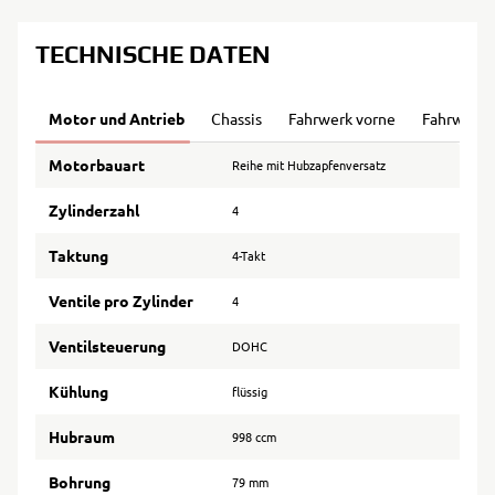
TECHNISCHE DATEN
Motor und Antrieb
Chassis
Fahrwerk vorne
Fahrwerk 
Motorbauart
Reihe mit Hubzapfenversatz
Zylinderzahl
4
Taktung
4-Takt
Ventile pro Zylinder
4
Ventilsteuerung
DOHC
Kühlung
flüssig
Hubraum
998 ccm
Bohrung
79 mm